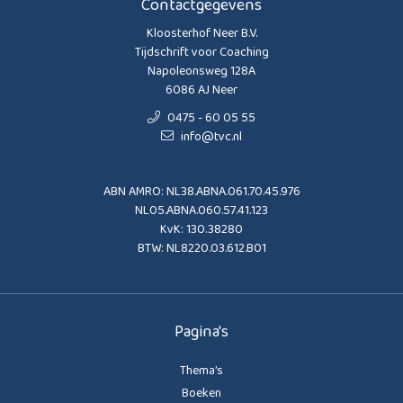
Contactgegevens
Kloosterhof Neer B.V.
Tijdschrift voor Coaching
Napoleonsweg 128A
6086 AJ Neer
0475 - 60 05 55
info@tvc.nl
ABN AMRO: NL38.ABNA.061.70.45.976
NL05.ABNA.060.57.41.123
KvK: 130.38280
BTW: NL8220.03.612.B01
Pagina's
Thema’s
Boeken