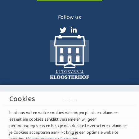
Follow us
Cookies
Colofon
Sitemap
Laat ons weten welke cookies we mogen plaatsen. Wanneer
essentiële cookies aanklikt verzamelen wij geen
Disclaimer
persoonsgegevens en help je ons de site te verbeteren. Wanneer
je Cookies accepteren aanklikt krijg je een optimale website
Privacy Policy
ervaring.
Meer over privacy & cookies
.