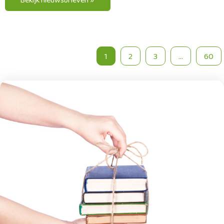
1
2
3
...
60