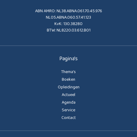
ABN AMRO: NL38.ABNA.061.70.45.976
NL05.ABNA.060.57.41.123
KvK: 130.38280
BTW: NL8220.03.612.B01
Pagina's
Thema’s
Boeken
Opleidingen
Actueel
Agenda
Service
Contact