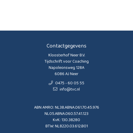
Contactgegevens
Kloosterhof Neer B.V.
Tijdschrift voor Coaching
Napoleonsweg 128A
6086 AJ Neer
0475 - 60 05 55
info@tvc.nl
ABN AMRO: NL38.ABNA.061.70.45.976
NL05.ABNA.060.57.41.123
KvK: 130.38280
BTW: NL8220.03.612.B01