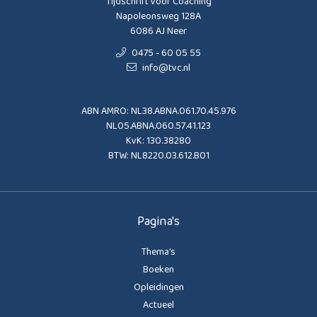
Tijdschrift voor Coaching
Napoleonsweg 128A
6086 AJ Neer
0475 - 60 05 55
info@tvc.nl
ABN AMRO: NL38.ABNA.061.70.45.976
NL05.ABNA.060.57.41.123
KvK: 130.38280
BTW: NL8220.03.612.B01
Pagina's
Thema’s
Boeken
Opleidingen
Actueel