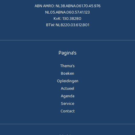
ABN AMRO: NL38.ABNA.061.70.45.976
NL05.ABNA.060.57.41.123
KvK: 130.38280
BTW: NL8220.03.612.B01
Pagina's
Thema’s
Boeken
Opleidingen
Actueel
Agenda
Service
Contact