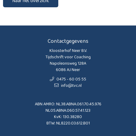
Naar het overzicht
Contactgegevens
Kloosterhof Neer B.V.
Tijdschrift voor Coaching
Napoleonsweg 128A
6086 AJ Neer
0475 - 60 05 55
info@tvc.nl
ABN AMRO: NL38.ABNA.061.70.45.976
NL05.ABNA.060.57.41.123
KvK: 130.38280
BTW: NL8220.03.612.B01