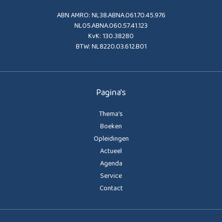
ABN AMRO: NL38.ABNA.061.70.45.976
NL05.ABNA.060.57.41.123
KvK: 130.38280
BTW: NL8220.03.612.B01
Pagina's
Thema’s
Boeken
Opleidingen
Actueel
Agenda
Service
Contact