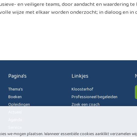
lusieve- en veiligere teams, door aandacht en waardering t
lle wijze met elkaar worden onderzocht; in dialoog en in d
Pagina's
Linkjes
Thema’s
Kloosterhof
Boeken
Professioneel begeleiden
Opleidingen
Zoek een coach
Actueel
Agenda
Service
kies we mogen plaatsen. Wanneer essentiële cookies aanklikt verzamelen w
Contact