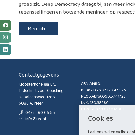
groep zit. Deep Democracy draagt bij aan meer inc
tegenstellingen en botsende meningen op respectvo
Meer info...
Contactgegevens
ABN AMRO:
Kloosterhof Neer B.V.
NL38.ABNA.061.70.45.976
Tijdschrift voor Coaching
NL05.ABNA.060.57.41.123
Napoleonsweg 128A
KvK: 130.38280
6086 AJ Neer
BTW: NL8220.03.612.B01
0475 - 60 05 55
Cookies
info@tvc.nl
Laat ons weten welke coo