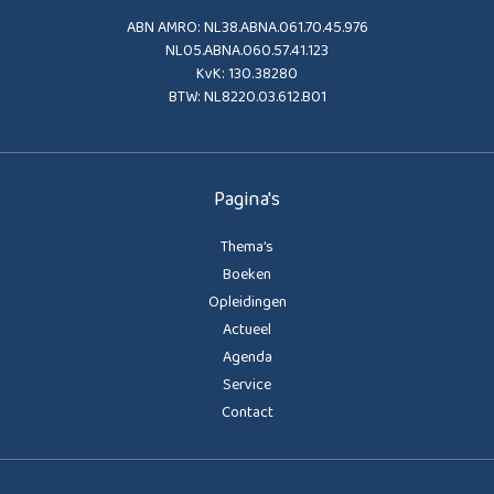
ABN AMRO: NL38.ABNA.061.70.45.976
NL05.ABNA.060.57.41.123
KvK: 130.38280
BTW: NL8220.03.612.B01
Pagina's
Thema’s
Boeken
Opleidingen
Actueel
Agenda
Service
Contact