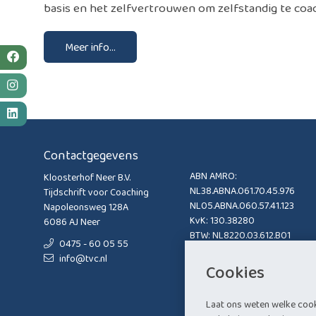
basis en het zelfvertrouwen om zelfstandig te coac
Meer info...
Contactgegevens
ABN AMRO:
Kloosterhof Neer B.V.
NL38.ABNA.061.70.45.976
Tijdschrift voor Coaching
NL05.ABNA.060.57.41.123
Napoleonsweg 128A
KvK: 130.38280
6086 AJ Neer
BTW: NL8220.03.612.B01
0475 - 60 05 55
info@tvc.nl
Cookies
Laat ons weten welke coo