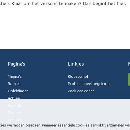
hen. Klaar om het verschil te maken? Dan begint het hier.
Pagina's
Linkjes
Thema’s
Kloosterhof
Boeken
Professioneel begeleiden
Opleidingen
Zoek een coach
Actueel
Agenda
Service
Contact
kies we mogen plaatsen. Wanneer essentiële cookies aanklikt verzamelen w