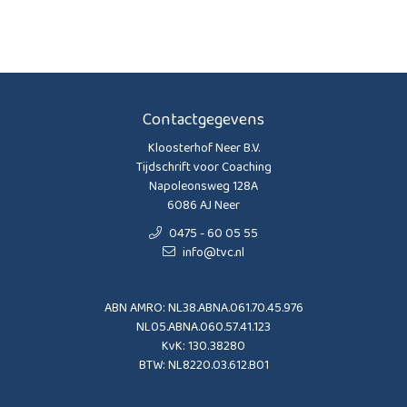
Contactgegevens
Kloosterhof Neer B.V.
Tijdschrift voor Coaching
Napoleonsweg 128A
6086 AJ Neer
0475 - 60 05 55
info@tvc.nl
ABN AMRO: NL38.ABNA.061.70.45.976
NL05.ABNA.060.57.41.123
KvK: 130.38280
BTW: NL8220.03.612.B01