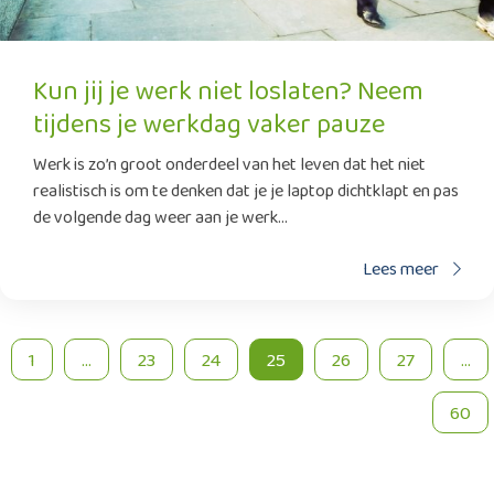
Kun jij je werk niet loslaten? Neem
tijdens je werkdag vaker pauze
Werk is zo’n groot onderdeel van het leven dat het niet
realistisch is om te denken dat je je laptop dichtklapt en pas
de volgende dag weer aan je werk...
Lees meer
1
...
23
24
25
26
27
...
60