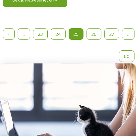
1
...
23
24
25
26
27
...
60